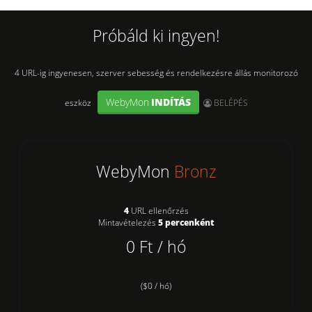
Próbáld ki ingyen!
4 URL-ig ingyenesen, szerver sebesség és rendelkezésre állás monitorozó
WebyMon
INDÍTÁS
User:
eszköz
BELÉPÉS
WebyMon
Bronz
4
URL ellenőrzés
Mintavételezés
5 percenként
0 Ft / hó
($0 / hó)