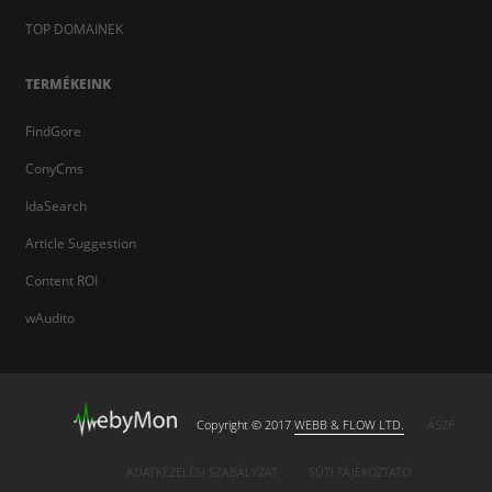
TOP DOMAINEK
TERMÉKEINK
FindGore
ConyCms
IdaSearch
Article Suggestion
Content ROI
wAudito
Copyright © 2017
WEBB & FLOW LTD.
ÁSZF
ADATKEZELÉSI SZABÁLYZAT
SÜTI TÁJÉKOZTATÓ