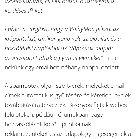
azonosítanunk, és kitiltanunk a tárhelyről a
kérdéses IP-ket.
Ebben az segített, hogy a WebyMon jelezte az
időpontokat, amikor gond volt az oldallal, és a
hozzáférési naplókból az időpontok alapján
azonosítani tudtuk a gyanús elemeket"
- írta
nekünk egy emailben néhány nappal ezelőtt.
A spambotok olyan szoftverek, melyeket email
címek automatikus gyűjtésére és kéretlen levelek
továbbítására terveztek. Bizonyos fajtáik webes
felületeken, például fórumokban, vagy
hozzászólások között publikálnak
reklámüzenteket és az űrlapok gyengeségeinek a