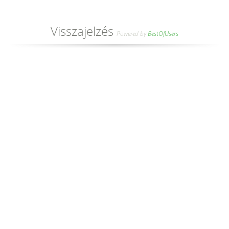
Visszajelzés
Powered by
BestOfUsers