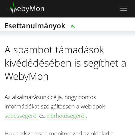
Toggl
navig
Esettanulmányok
A spambot támadások
kivédédésében is segíthet a
WebyMon
Az alkalmazásunk célja, hogy pontos
információkat szolgáltasson a weblapok
sebességéről
és
elérhetőségéről
.
Ha rendszeresen monitorozod az oldalad a