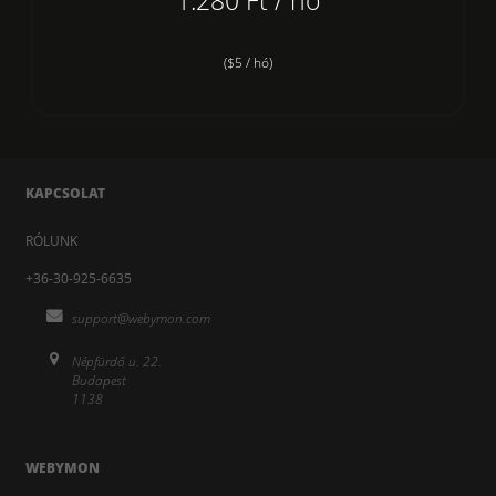
1.280 Ft / hó
($5 / hó)
KAPCSOLAT
RÓLUNK
+36-30-925-6635
support@webymon.com
Népfürdő u. 22.
Budapest
1138
WEBYMON